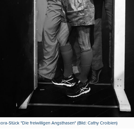
a-Stück "Die freiwilligen Angsthasen" (Bild: Cathy Croibien)