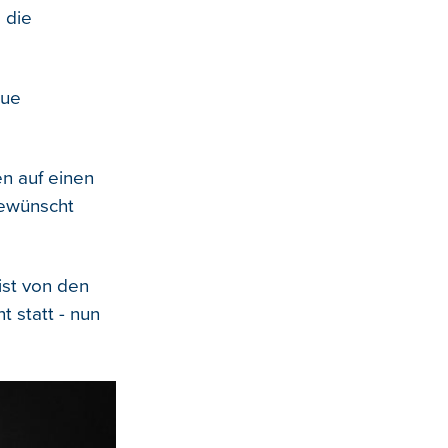
e die
eue
en auf einen
gewünscht
ist von den
t statt - nun