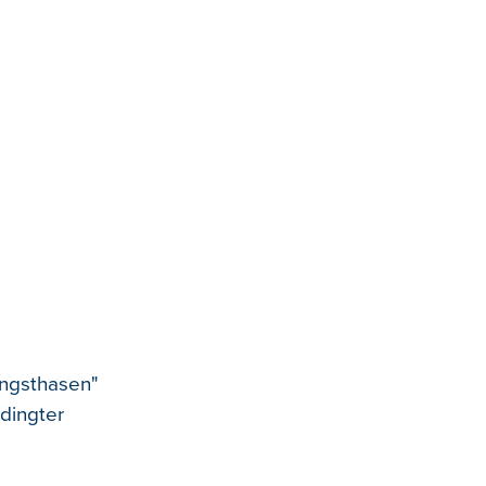
Angsthasen"
dingter