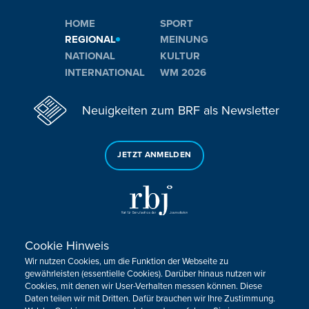
HOME
SPORT
REGIONAL
MEINUNG
NATIONAL
KULTUR
INTERNATIONAL
WM 2026
Neuigkeiten zum BRF als Newsletter
JETZT ANMELDEN
Cookie Hinweis
Sie haben noch Fragen oder Anmerkungen?
Wir nutzen Cookies, um die Funktion der Webseite zu
KONTAKTIEREN SIE UNS!
gewährleisten (essentielle Cookies). Darüber hinaus nutzen wir
Cookies, mit denen wir User-Verhalten messen können. Diese
Daten teilen wir mit Dritten. Dafür brauchen wir Ihre Zustimmung.
Impressum
Datenschutz
Kontakt
Barrierefreiheit