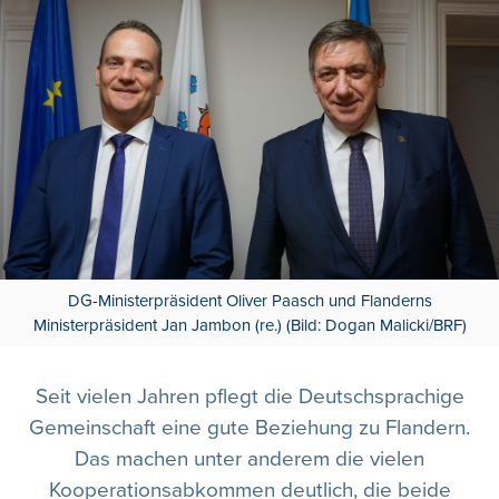
DG-Ministerpräsident Oliver Paasch und Flanderns
Ministerpräsident Jan Jambon (re.) (Bild: Dogan Malicki/BRF)
Seit vielen Jahren pflegt die Deutschsprachige
Gemeinschaft eine gute Beziehung zu Flandern.
Das machen unter anderem die vielen
Kooperationsabkommen deutlich, die beide