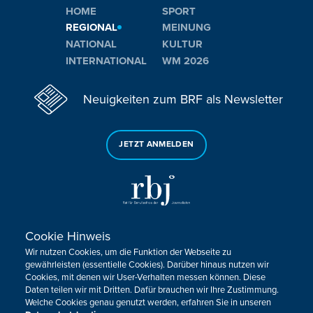
HOME
SPORT
REGIONAL
MEINUNG
NATIONAL
KULTUR
INTERNATIONAL
WM 2026
Neuigkeiten zum BRF als Newsletter
JETZT ANMELDEN
Cookie Hinweis
Sie haben noch Fragen oder Anmerkungen?
Wir nutzen Cookies, um die Funktion der Webseite zu
KONTAKTIEREN SIE UNS!
gewährleisten (essentielle Cookies). Darüber hinaus nutzen wir
Cookies, mit denen wir User-Verhalten messen können. Diese
Daten teilen wir mit Dritten. Dafür brauchen wir Ihre Zustimmung.
Impressum
Datenschutz
Kontakt
Barrierefreiheit
Welche Cookies genau genutzt werden, erfahren Sie in unseren
Cookie-Zustimmung anpassen