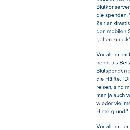
Blutkonserven
die spenden. 
Zahlen drasti
den mobilen S
gehen zurück"
Vor allem nach
nennt als Bei
Blutspenden 
die Hälfte. "
reisen, sind 
man ja auch v
wieder viel m
Hintergrund."
Vor allem der