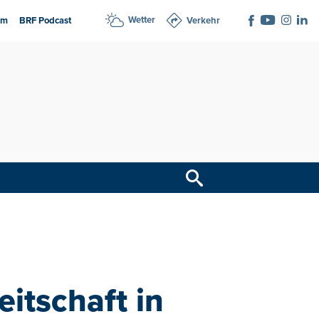
Wetter
am
BRF Podcast
Verkehr
itschaft in