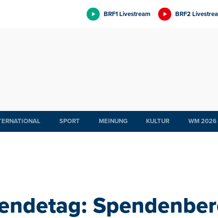
BRF1 Livestream
BRF2 Livestre
TERNATIONAL
SPORT
MEINUNG
KULTUR
WM 2026
endetag: Spendenbere