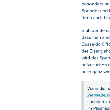
besonders an 
Spender und Le
denn auch hin'
Blutspende se
dass man ande
Düsseldorf. "
der Eisengeha
wird der Spend
aufzusuchen o
auch ganz wic
Wann die nä
Webseite d
spenden von
im Plasmaz