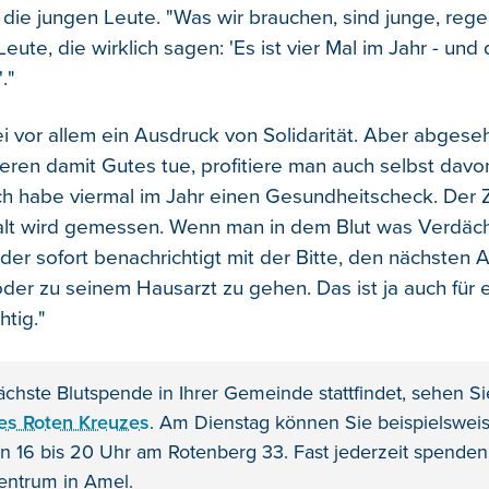
die jungen Leute. "Was wir brauchen, sind junge, reg
ute, die wirklich sagen: 'Es ist vier Mal im Jahr - und
."
i vor allem ein Ausdruck von Solidarität. Aber abgese
ren damit Gutes tue, profitiere man auch selbst davo
Ich habe viermal im Jahr einen Gesundheitscheck. Der 
lt wird gemessen. Wenn man in dem Blut was Verdächt
er sofort benachrichtigt mit der Bitte, den nächsten A
der zu seinem Hausarzt zu gehen. Das ist ja auch für 
htig."
chste Blutspende in Ihrer Gemeinde stattfindet, sehen Si
es Roten Kreuzes
. Am Dienstag können Sie beispielswei
 16 bis 20 Uhr am Rotenberg 33. Fast jederzeit spende
entrum in Amel.