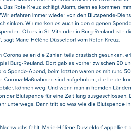
. Das Rote Kreuz schlägt Alarm, denn es kommen imm
"Wir erfahren immer wieder von den Blutspende-Diens
sch sinken. Wir merken es auch in den eigenen Spende
penden. Ob es in St. Vith oder in Burg-Reuland ist - d
, sagt Marie-Hélène Düsseldorf vom Roten Kreuz.
 Corona seien die Zahlen teils drastisch gesunken, erk
spiel Burg-Reuland. Dort gab es vorher zwischen 90 u
pro Spende-Abend, beim letzten waren es mit rund 50
Die Corona-Maßnahmen sind aufgehoben, die Leute kö
mobiler, können weg. Und wenn man in fremden Ländern
on der Blutspende für eine Zeit lang ausgeschlossen. 
ehr unterwegs. Dann tritt so was wie die Blutspende i
 Nachwuchs fehlt. Marie-Hélène Düsseldorf appelliert 