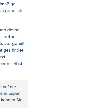
elmäßige
 da gehe ich
hen davon,
n, betont
Zuckergehalt,
iges findet,
rzt
einen selbst
e auf der
se in Eupen
n können Sie