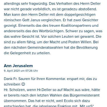
allerdings sehr fragwürdig. Das Verhalten des Herrn Deller
war nicht gerade vorbildlich, es ist geradezu abstoßend.
Man kann den Herrn Deller mit dem doppelgesichtigen
römischen Gott Janus vergleichen. Er hat zwei Gesichter
gezeigt. Einerseits das des treuen Koalitionspartners und
andererseits das des Wortbrüchigen. Schwer zu sagen, was
das wahre Gesicht ist. Vor solchen Leuten sei gewarnt. Die
sind zu allem fähig, um der Macht und Posten Willen. Bei
den nächsten Gemeinderatswahlen hat die Bevölkerung
die Gelegenheit zu urteilen.
Ann Jerusalem
9. April 2021 um 07:26 Uhr
Dank Fr. Sauren für Ihren Kommentar. erspart mir, das zu
schreiben 😉
Hr. Scholzen, wenn Hr.Deller so auf Macht aus wäre, hätte
er bereits nach den letzten Wahlen das Bürgermeisteramt
übernommen. Das hat er nicht, weil Ecolo sich dazu
entschieden hat, die jahrelange Fraktion mit „Mit unS“