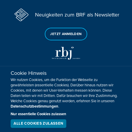
Neuigkeiten zum BRF als Newsletter
JETZT ANMELDEN
Cookie Hinweis
Sie haben noch Fragen oder Anmerkungen?
Wir nutzen Cookies, um die Funktion der Webseite zu
KONTAKTIEREN SIE UNS!
gewährleisten (essentielle Cookies). Darüber hinaus nutzen wir
Cookies, mit denen wir User-Verhalten messen können. Diese
Daten teilen wir mit Dritten. Dafür brauchen wir Ihre Zustimmung.
Impressum
Datenschutz
Kontakt
Barrierefreiheit
Welche Cookies genau genutzt werden, erfahren Sie in unseren
Cookie-Zustimmung anpassen
Datenschutzbestimmungen
.
Design, Konzept & Programmierung:
Pixelbar
&
Pavonet
Nur essentielle Cookies zulassen
ALLE COOKIES ZULASSEN
SERVICE
LIVESTREAM
PODCAST
SUCHEN