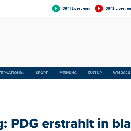
BRF1 Livestream
BRF2 Livestre
TERNATIONAL
SPORT
MEINUNG
KULTUR
WM 2026
: PDG erstrahlt in bl