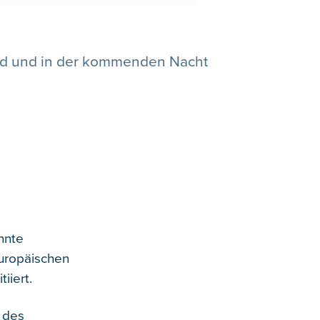
nd und in der kommenden Nacht
nnte
uropäischen
iiert.
e des