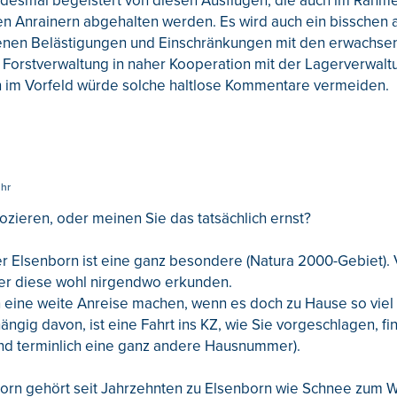
jedesmal begeistert von diesen Ausflügen, die auch im Rahm
en Anrainern abgehalten werden. Es wird auch ein bisschen 
denen Belästigungen und Einschränkungen mit den erwachs
r Forstverwaltung in naher Kooperation mit der Lagerverwal
en im Vorfeld würde solche haltlose Kommentare vermeiden.
Uhr
zieren, oder meinen Sie das tatsächlich ernst?
r Elsenborn ist eine ganz besondere (Natura 2000-Gebiet).
er diese wohl nirgendwo erkunden.
 eine weite Anreise machen, wenn es doch zu Hause so viel
ngig davon, ist eine Fahrt ins KZ, wie Sie vorgeschlagen, fin
und terminlich eine ganz andere Hausnummer).
orn gehört seit Jahrzehnten zu Elsenborn wie Schnee zum Wi