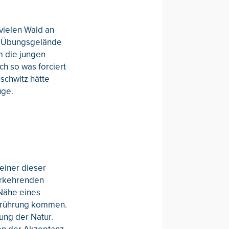
vielen Wald an
em Übungsgelände
m die jungen
h so was forciert
schwitz hätte
üge.
einer dieser
erkehrenden
 Nähe eines
Berührung kommen.
ung der Natur.