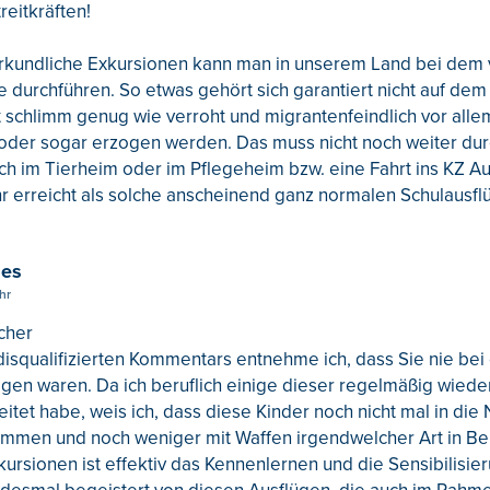
reitkräften!
kundliche Exkursionen kann man in unserem Land bei dem 
e durchführen. So etwas gehört sich garantiert nicht auf d
ist schlimm genug wie verroht und migrantenfeindlich vor alle
oder sogar erzogen werden. Das muss nicht noch weiter durc
h im Tierheim oder im Pflegeheim bzw. eine Fahrt ins KZ Au
 erreicht als solche anscheinend ganz normalen Schulausfl
ges
hr
cher
disqualifizierten Kommentars entnehme ich, dass Sie nie bei 
gen waren. Da ich beruflich einige dieser regelmäßig wied
itet habe, weis ich, dass diese Kinder noch nicht mal in die
mmen und noch weniger mit Waffen irgendwelcher Art in 
kursionen ist effektiv das Kennenlernen und die Sensibilisier