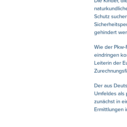
Die Kinder, d
naturkundlich
Schutz suchen
Sicherheitspe
gehindert we
Wie der Pkw-F
eindringen ko
Leiterin der 
Zurechnungsfä
Der aus Deuts
Umfeldes als 
zunächst in e
Ermittlungen i