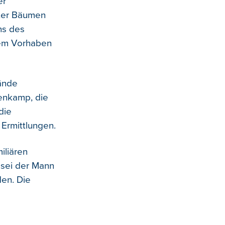
er
nter Bäumen
ns des
inem Vorhaben
lände
enkamp, die
die
Ermittlungen.
iliären
 sei der Mann
den. Die