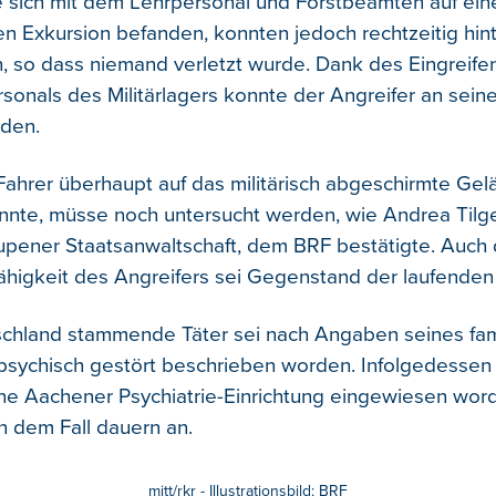
ie sich mit dem Lehrpersonal und Forstbeamten auf ein
en Exkursion befanden, konnten jedoch rechtzeitig hi
, so dass niemand verletzt wurde. Dank des Eingreife
rsonals des Militärlagers konnte der Angreifer an se
rden.
ahrer überhaupt auf das militärisch abgeschirmte Ge
nnte, müsse noch untersucht werden, wie Andrea Tilg
Eupener Staatsanwaltschaft, dem BRF bestätigte. Auch 
higkeit des Angreifers sei Gegenstand der laufenden 
chland stammende Täter sei nach Angaben seines fam
psychisch gestört beschrieben worden. Infolgedessen
ine Aachener Psychiatrie-Einrichtung eingewiesen wor
n dem Fall dauern an.
mitt/rkr - Illustrationsbild: BRF