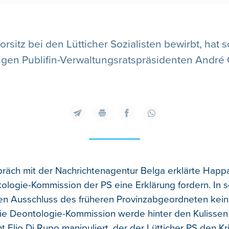
rsitz bei den Lütticher Sozialisten bewirbt, hat s
gen Publifin-Verwaltungsratspräsidenten André G
räch mit der Nachrichtenagentur Belga erklärte Happa
ologie-Kommission der PS eine Erklärung fordern. In 
en Ausschluss des früheren Provinzabgeordneten kein
e Deontologie-Kommission werde hinter den Kulissen
t Elio Di Rupo manipuliert, der der Lütticher PS den Kr