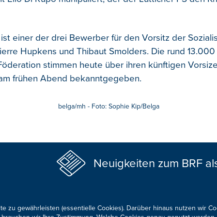
st einer der drei Bewerber für den Vorsitz der Sozialis
erre Hupkens und Thibaut Smolders. Die rund 13.000 
 Föderation stimmen heute über ihren künftigen Vorsiz
d am frühen Abend bekanntgegeben.
belga/mh - Foto: Sophie Kip/Belga
Neuigkeiten zum BRF al
te zu gewährleisten (essentielle Cookies). Darüber hinaus nutzen wir C