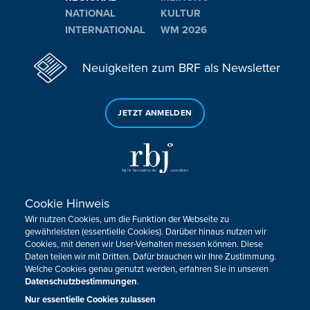
NATIONAL
KULTUR
INTERNATIONAL
WM 2026
Neuigkeiten zum BRF als Newsletter
JETZT ANMELDEN
Cookie Hinweis
Sie haben noch Fragen oder Anmerkungen?
Wir nutzen Cookies, um die Funktion der Webseite zu
KONTAKTIEREN SIE UNS!
gewährleisten (essentielle Cookies). Darüber hinaus nutzen wir
Cookies, mit denen wir User-Verhalten messen können. Diese
Daten teilen wir mit Dritten. Dafür brauchen wir Ihre Zustimmung.
Impressum
Datenschutz
Kontakt
Barrierefreiheit
Welche Cookies genau genutzt werden, erfahren Sie in unseren
Cookie-Zustimmung anpassen
Datenschutzbestimmungen
.
Nur essentielle Cookies zulassen
Design, Konzept & Programmierung:
Pixelbar
&
Pavonet