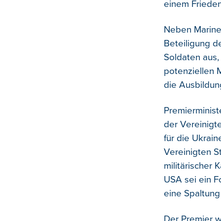
einem Friede
Neben Marine-
Beteiligung de
Soldaten aus, 
potenziellen 
die Ausbildung
Premierminist
der Vereinigt
für die Ukrai
Vereinigten 
militärischer
USA sei ein F
eine Spaltung 
Der Premier w