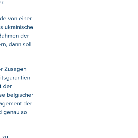
r.
de von einer
ts ukrainische
m Rahmen der
rn, dann soll
er Zusagen
itsgarantien
t der
se belgischer
ngagement der
nd genau so
 zu