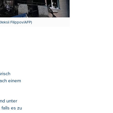
leksii Filippov/AFP)
ärisch
nach einem
nd unter
falls es zu