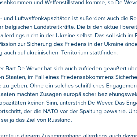
nsabkommen und Waffenstillstand komme, so De Weve
 und Luftwaffenkapazitäten ist außerdem auch die Re
r belgischen Landstreitkräfte. Die bilden aktuell berei
allerdings nicht in der Ukraine selbst. Das soll sich i
Mission zur Sicherung des Friedens in der Ukraine ände
 auch auf ukrainischem Territorium stattfinden.
er Bart De Wever hat sich auch zufrieden geäußert üb
en Staaten, im Fall eines Friedensabkommens Sicherhe
ne zu geben. Ohne ein solches schriftliches Engagemen
Staaten machten Zusagen europäischer beziehungswei
 Kapazitäten keinen Sinn, unterstrich De Wever. Das E
ortschritt, der die NATO vor der Spaltung bewahre. U
sei ja das Ziel von Russland.
arnte in diesem Zusammenhang allerdings auch davor,