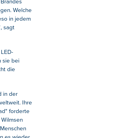
 Brandes
igen. Welche
eso in jedem
, sagt
e LED-
 sie bei
ht die
 in der
eltweit. Ihre
ad" forderte
g Wilmsen
ie Menschen
nn es wieder