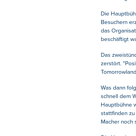
Die Hauptbühn
Besuchern erz
das Organisat
beschäftigt wa
Das zweistünd
zerstört. "Pos
Tomorrowland
Was dann folg
schnell dem Wi
Hauptbühne w
stattfinden zu
Macher noch s