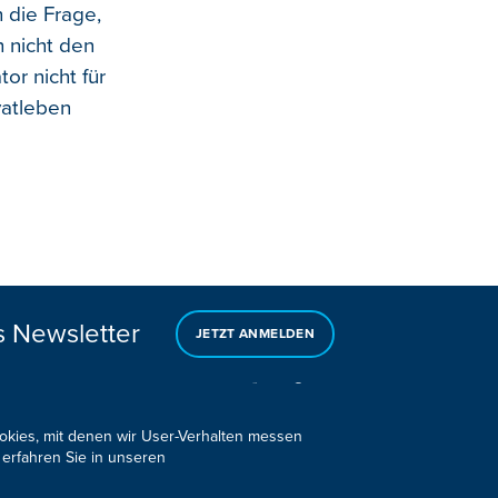
 die Frage,
h nicht den
or nicht für
vatleben
s Newsletter
JETZT ANMELDEN
ookies, mit denen wir User-Verhalten messen
 erfahren Sie in unseren