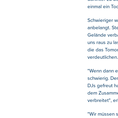
einmal ein To
Schwieriger w
anbelangt. St
Gelände verba
uns raus zu la
die das Tomo
verdeutlichen.
"Wenn dann ein
schwierig. Den
DJs gefreut ha
dem Zusammen
verbreitet", e
"Wir müssen s