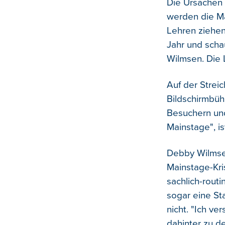
Die Ursachen
werden die Ma
Lehren ziehen
Jahr und scha
Wilmsen. Die L
Auf der Streic
Bildschirmbüh
Besuchern und
Mainstage", is
Debby Wilmsen
Mainstage-Kris
sachlich-rout
sogar eine St
nicht. "Ich v
dahinter zu de