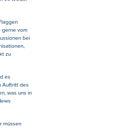
 Flaggen
ge gerne vom
kussionen bei
nisationen,
kt zu
rd es
 Auftritt des
en, was uns in
-News
ir müssen