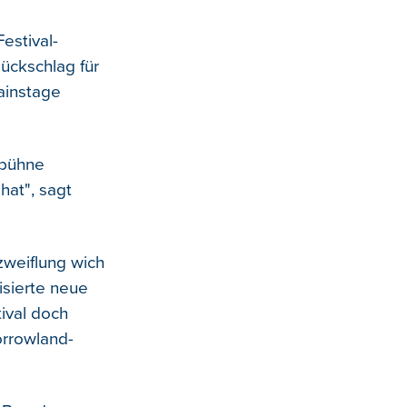
estival-
Rückschlag für
ainstage
tbühne
hat", sagt
zweiflung wich
isierte neue
ival doch
morrowland-