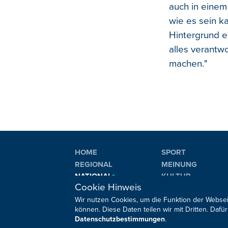
auch in einem
wie es sein ka
Hintergrund e
alles verantw
machen."
HOME
SPORT
REGIONAL
MEINUNG
NATIONAL
KULTUR
Cookie Hinweis
INTERNATIONAL
WM 2026
Wir nutzen Cookies, um die Funktion der Websei
können. Diese Daten teilen wir mit Dritten. Da
Datenschutzbestimmungen
.
Sie haben noch Fragen oder Anmerkungen?