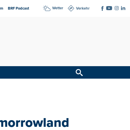
Wetter
am
BRF Podcast
Verkehr
omorrowland