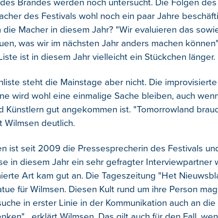
 des Brandes werden noch untersucht. Die Folgen des
cher des Festivals wohl noch ein paar Jahre beschäft
 die Macher in diesem Jahr? "Wir evaluieren das sowi
uen, was wir im nächsten Jahr anders machen können"
iste ist in diesem Jahr vielleicht ein Stückchen länger.
hliste steht die Mainstage aber nicht. Die improvisiert
ne wird wohl eine einmalige Sache bleiben, auch wenn
 Künstlern gut angekommen ist. "Tomorrowland brauc
t Wilmsen deutlich.
 ist seit 2009 die Pressesprecherin des Festivals und
e in diesem Jahr ein sehr gefragter Interviewpartner w
inierte Art kam gut an. Die Tageszeitung "Het Nieuwsbl
atue für Wilmsen. Diesen Kult rund um ihre Person ma
ersuche in erster Linie in der Kommunikation auch an d
nken", erklärt Wilmsen. Das gilt auch für den Fall, we