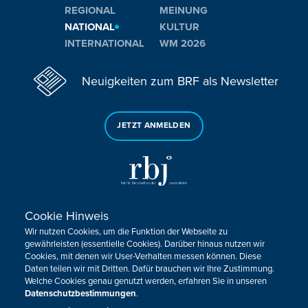
REGIONAL
MEINUNG
NATIONAL
KULTUR
INTERNATIONAL
WM 2026
Neuigkeiten zum BRF als Newsletter
JETZT ANMELDEN
Cookie Hinweis
Sie haben noch Fragen oder Anmerkungen?
Wir nutzen Cookies, um die Funktion der Webseite zu
KONTAKTIEREN SIE UNS!
gewährleisten (essentielle Cookies). Darüber hinaus nutzen wir
Cookies, mit denen wir User-Verhalten messen können. Diese
Daten teilen wir mit Dritten. Dafür brauchen wir Ihre Zustimmung.
Impressum
Datenschutz
Kontakt
Barrierefreiheit
Welche Cookies genau genutzt werden, erfahren Sie in unseren
Cookie-Zustimmung anpassen
Datenschutzbestimmungen
.