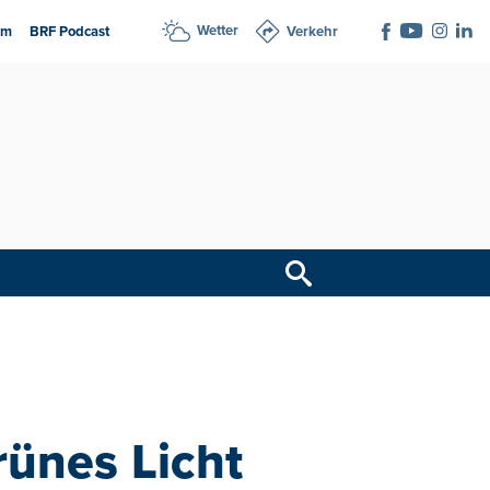
Wetter
am
BRF Podcast
Verkehr
rünes Licht