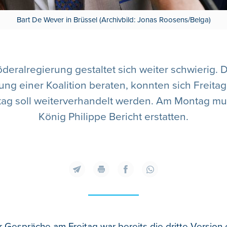
Bart De Wever in Brüssel (Archivbild: Jonas Roosens/Belga)
eralregierung gestaltet sich weiter schwierig. 
dung einer Koalition beraten, konnten sich Freita
tag soll weiterverhandelt werden. Am Montag m
König Philippe Bericht erstatten.
 Gespräche am Freitag war bereits die dritte Version 