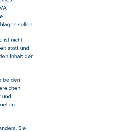
-VA
he
hlagen sollen.
 ist nicht
it statt und
den Inhalt der
e beiden
ereichen
r und
uellen
anders. Sie