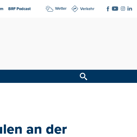
Wetter
am
BRF Podcast
Verkehr
len an der