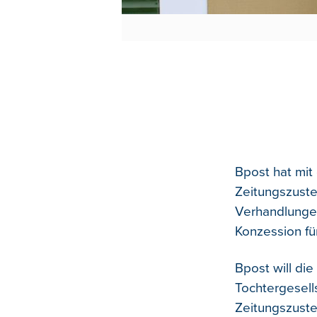
Bpost hat mit
Zeitungszuste
Verhandlungen
Konzession für
Bpost will di
Tochtergesell
Zeitungszustel