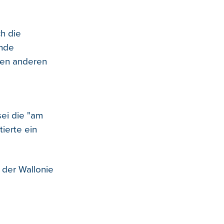
h die
ende
inen anderen
ei die "am
ierte ein
 der Wallonie