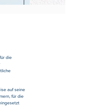
ür die
r
tliche
ise auf seine
ern, für die
 eingesetzt