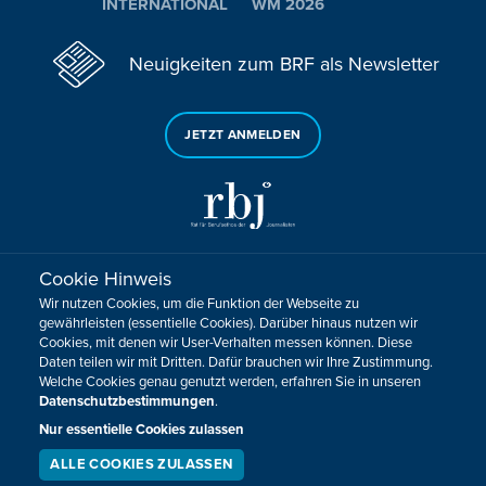
INTERNATIONAL
WM 2026
Neuigkeiten zum BRF als Newsletter
JETZT ANMELDEN
Cookie Hinweis
Sie haben noch Fragen oder Anmerkungen?
Wir nutzen Cookies, um die Funktion der Webseite zu
KONTAKTIEREN SIE UNS!
gewährleisten (essentielle Cookies). Darüber hinaus nutzen wir
Cookies, mit denen wir User-Verhalten messen können. Diese
Daten teilen wir mit Dritten. Dafür brauchen wir Ihre Zustimmung.
Impressum
Datenschutz
Kontakt
Barrierefreiheit
Welche Cookies genau genutzt werden, erfahren Sie in unseren
Cookie-Zustimmung anpassen
Datenschutzbestimmungen
.
Design, Konzept & Programmierung:
Pixelbar
&
Pavonet
Nur essentielle Cookies zulassen
ALLE COOKIES ZULASSEN
SERVICE
LIVESTREAM
PODCAST