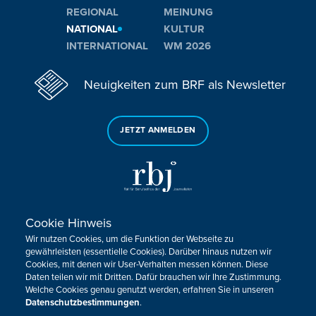
REGIONAL
MEINUNG
NATIONAL
KULTUR
INTERNATIONAL
WM 2026
Neuigkeiten zum BRF als Newsletter
JETZT ANMELDEN
Cookie Hinweis
Sie haben noch Fragen oder Anmerkungen?
Wir nutzen Cookies, um die Funktion der Webseite zu
KONTAKTIEREN SIE UNS!
gewährleisten (essentielle Cookies). Darüber hinaus nutzen wir
Cookies, mit denen wir User-Verhalten messen können. Diese
Daten teilen wir mit Dritten. Dafür brauchen wir Ihre Zustimmung.
Impressum
Datenschutz
Kontakt
Barrierefreiheit
Welche Cookies genau genutzt werden, erfahren Sie in unseren
Cookie-Zustimmung anpassen
Datenschutzbestimmungen
.