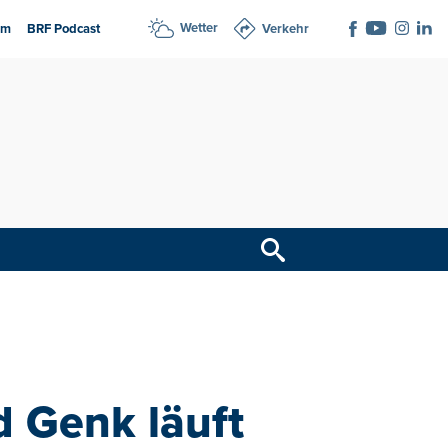
Wetter
am
BRF Podcast
Verkehr
 Genk läuft