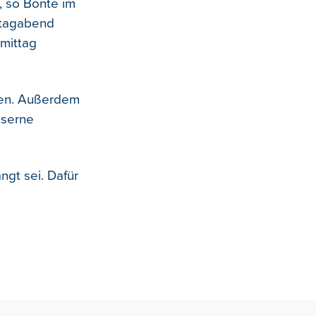
 so Bonte im
stagabend
mittag
iten. Außerdem
aserne
ngt sei. Dafür