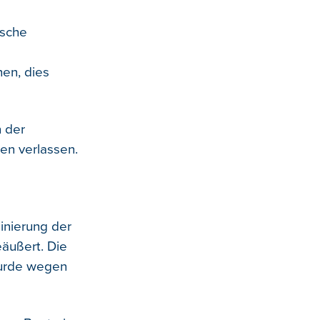
ische
hen, dies
n der
en verlassen.
inierung der
äußert. Die
wurde wegen