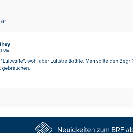
ar
lhey
43 Uhr
"Luftwaffe", wohl aber Luftstreitkräfte. Man sollte den Begrif
ht gebrauchen.
Neuigkeiten zum BRF al