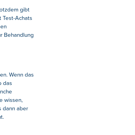
rotzdem gibt
t Test-Achats
len
ur Behandlung
gen. Wenn das
o das
anche
e wissen,
as dann aber
t.