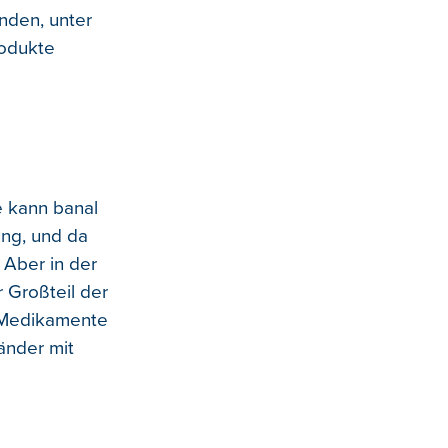
nden, unter
rodukte
e kann banal
ung, und da
 Aber in der
r Großteil der
 Medikamente
änder mit