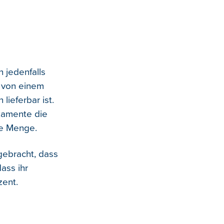
 jedenfalls
t von einem
ieferbar ist.
kamente die
ze Menge.
gebracht, dass
ass ihr
zent.