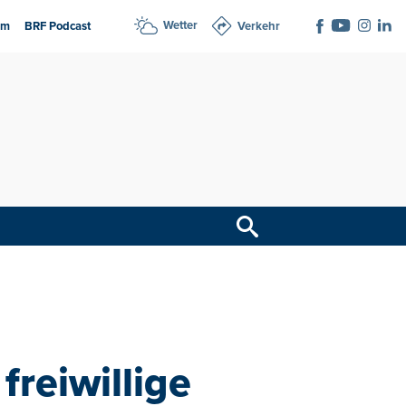
Wetter
am
BRF Podcast
Verkehr
reiwillige