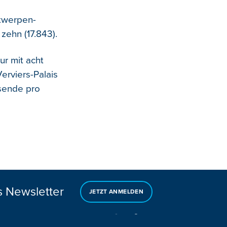
ntwerpen-
zehn (17.843).
ur mit acht
rviers-Palais
isende pro
s Newsletter
JETZT ANMELDEN