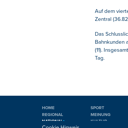
Auf dem vierte
Zentral (36.82
Das Schlussli
Bahnkunden an
(11). Insgesa
Tag.
HOME
SPORT
REGIONAL
MEINUNG
NATIONAL
KULTUR
Cookie Hinweis
INTERNATIONAL
WM 2026