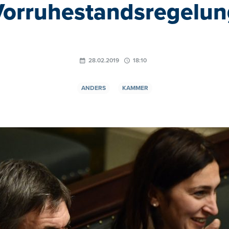
Vorruhestandsregelun
28.02.2019
18:10
ANDERS
KAMMER