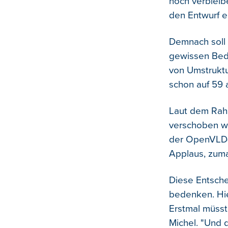
noch verbleib
den Entwurf 
Demnach soll 
gewissen Bed
von Umstruktu
schon auf 59
Laut dem Rahm
verschoben we
der OpenVLD-
Applaus, zumal
Diese Entschei
bedenken. Hie
Erstmal müsst
Michel. "Und 