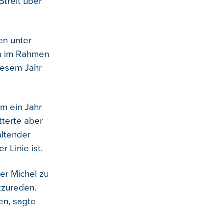
Streit über
en unter
a im Rahmen
diesem Jahr
m ein Jahr
tterte aber
ltender
 Linie ist.
ier Michel zu
tzureden.
en, sagte