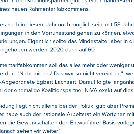
enden drei Koalitionspartner gibt es einen handfesten 
eines neuen Rahmentarifabkommens.
es auch in diesem Jahr noch möglich sein, mit 58 Jahr
ingungen in den Vorruhestand gehen zu können, etw
rierungen. Eigentlich sollte das Mindestalter aber in 
 angehoben werden, 2020 dann auf 60.
entarifabkommen soll das alles mehr oder weniger u
rden. "Nicht mit uns! Das war so nicht vereinbart", we
Abgeordnete Egbert Lachaert. Darauf folgte langanha
 der ehemalige Koalitionspartner N-VA exakt auf dieser
dung liegt nicht alleine bei der Politik, gab aber Prem
r habe auch der nationale Arbeitsrat ein Wörtchen mi
en die Gewerkschaften den Entwurf ihrer Basis vorleg
danach sehen wir weiter."