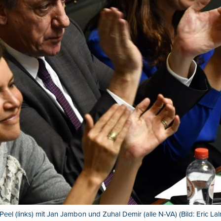
Peel (links) mit Jan Jambon und Zuhal Demir (alle N-VA) (Bild: Eric L