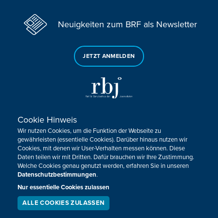
Neuigkeiten zum BRF als Newsletter
JETZT ANMELDEN
Cookie Hinweis
Sie haben noch Fragen oder Anmerkungen?
Wir nutzen Cookies, um die Funktion der Webseite zu
KONTAKTIEREN SIE UNS!
gewährleisten (essentielle Cookies). Darüber hinaus nutzen wir
Cookies, mit denen wir User-Verhalten messen können. Diese
Daten teilen wir mit Dritten. Dafür brauchen wir Ihre Zustimmung.
Impressum
Datenschutz
Kontakt
Barrierefreiheit
Welche Cookies genau genutzt werden, erfahren Sie in unseren
Cookie-Zustimmung anpassen
Datenschutzbestimmungen
.
Nur essentielle Cookies zulassen
Design, Konzept & Programmierung:
Pixelbar
&
Pavonet
ALLE COOKIES ZULASSEN
SERVICE
LIVESTREAM
PODCAST
SUCHEN