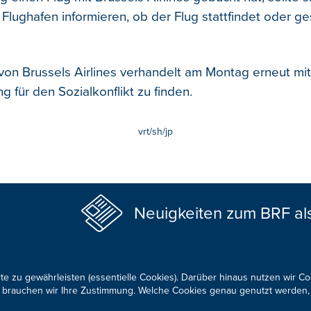
Flughafen informieren, ob der Flug stattfindet oder ge
 von Brussels Airlines verhandelt am Montag erneut mit
 für den Sozialkonflikt zu finden.
vrt/sh/jp
Neuigkeiten zum BRF al
te zu gewährleisten (essentielle Cookies). Darüber hinaus nutzen wir C
für brauchen wir Ihre Zustimmung. Welche Cookies genau genutzt werden,
KONTAKTIEREN SIE UNS!