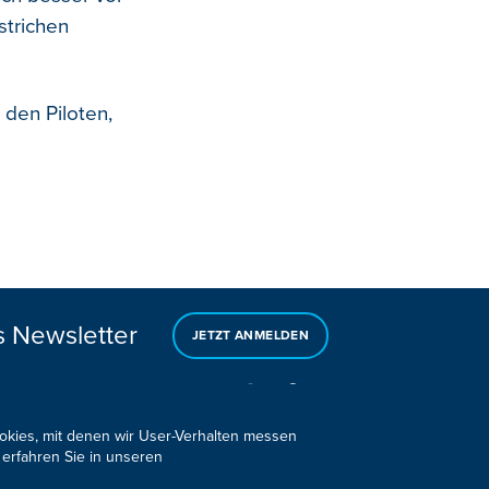
strichen
 den Piloten,
s Newsletter
JETZT ANMELDEN
ookies, mit denen wir User-Verhalten messen
 erfahren Sie in unseren