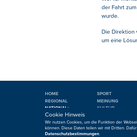
der Fahrt zum 
wurde.
Die Direktion
um eine Lösung
HOME
SPORT
REGIONAL
MEINUNG
NATIONAL
KULTUR
Cookie Hinweis
INTERNATIONAL
WM 2026
Wir nutzen Cookies, um die Funktion der Websei
können. Diese Daten teilen wir mit Dritten. Da
Datenschutzbestimmungen
.
Sie haben noch Fragen oder Anmerkungen?