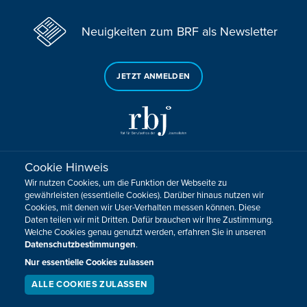
Neuigkeiten zum BRF als Newsletter
JETZT ANMELDEN
Cookie Hinweis
Sie haben noch Fragen oder Anmerkungen?
Wir nutzen Cookies, um die Funktion der Webseite zu
KONTAKTIEREN SIE UNS!
gewährleisten (essentielle Cookies). Darüber hinaus nutzen wir
Cookies, mit denen wir User-Verhalten messen können. Diese
Daten teilen wir mit Dritten. Dafür brauchen wir Ihre Zustimmung.
Impressum
Datenschutz
Kontakt
Barrierefreiheit
Welche Cookies genau genutzt werden, erfahren Sie in unseren
Cookie-Zustimmung anpassen
Datenschutzbestimmungen
.
Design, Konzept & Programmierung:
Pixelbar
&
Pavonet
Nur essentielle Cookies zulassen
ALLE COOKIES ZULASSEN
SERVICE
LIVESTREAM
PODCAST
SUCHEN