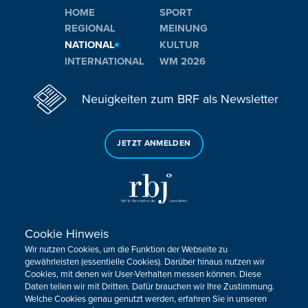
HOME
SPORT
REGIONAL
MEINUNG
NATIONAL
KULTUR
INTERNATIONAL
WM 2026
Neuigkeiten zum BRF als Newsletter
JETZT ANMELDEN
Cookie Hinweis
Sie haben noch Fragen oder Anmerkungen?
Wir nutzen Cookies, um die Funktion der Webseite zu
KONTAKTIEREN SIE UNS!
gewährleisten (essentielle Cookies). Darüber hinaus nutzen wir
Cookies, mit denen wir User-Verhalten messen können. Diese
Daten teilen wir mit Dritten. Dafür brauchen wir Ihre Zustimmung.
Impressum
Datenschutz
Kontakt
Barrierefreiheit
Welche Cookies genau genutzt werden, erfahren Sie in unseren