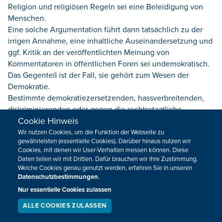
Religion und religiösen Regeln sei eine Beleidigung von
Menschen.
Eine solche Argumentation führt dann tatsächlich zu der
irrigen Annahme, eine inhaltliche Auseinandersetzung und
ggf. Kritik an der veröffentlichten Meinung von
Kommentatoren in öffentlichen Foren sei undemokratisch.
Das Gegenteil ist der Fall, sie gehört zum Wesen der
Demokratie.
Bestimmte demokratiezersetzenden, hassverbreitenden,
diskriminierenden oder gegen die rechtsstaatliche
Cookie Hinweis
Ordnung gerichteteten Kommentare sowie die Verbreitung
von Verschwörungstheorien verlangen (!) - ja, auch zur
Wir nutzen Cookies, um die Funktion der Webseite zu
gewährleisten (essentielle Cookies). Darüber hinaus nutzen wir
Verteidigung der „offenen Gesellschaft“ - nach Gegenrede
Cookies, mit denen wir User-Verhalten messen können. Diese
(Hatespeech - Counterspeech).
Daten teilen wir mit Dritten. Dafür brauchen wir Ihre Zustimmung.
Dass ihnen dies zuwider ist kann ich verstehen. Schließlich
Welche Cookies genau genutzt werden, erfahren Sie in unseren
sind sie - legitimerweise - bekennender Anhänger von
Datenschutzbestimmungen
.
Vladimir Putin.
Nur essentielle Cookies zulassen
P.S. KEINER (außer den Moderatoren-sorry) MUSS meine
ALLE COOKIES ZULASSEN
Kommentare lesen. Auch Sie nicht.
SERVICE
LIVESTREAM
PODCAST
SUCHEN