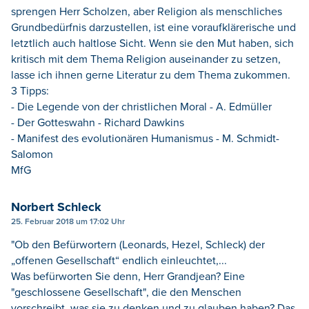
sprengen Herr Scholzen, aber Religion als menschliches
Grundbedürfnis darzustellen, ist eine voraufklärerische und
letztlich auch haltlose Sicht. Wenn sie den Mut haben, sich
kritisch mit dem Thema Religion auseinander zu setzen,
lasse ich ihnen gerne Literatur zu dem Thema zukommen.
3 Tipps:
- Die Legende von der christlichen Moral - A. Edmüller
- Der Gotteswahn - Richard Dawkins
- Manifest des evolutionären Humanismus - M. Schmidt-
Salomon
MfG
Norbert Schleck
25. Februar 2018 um 17:02 Uhr
"Ob den Befürwortern (Leonards, Hezel, Schleck) der
„offenen Gesellschaft“ endlich einleuchtet,...
Was befürworten Sie denn, Herr Grandjean? Eine
"geschlossene Gesellschaft", die den Menschen
vorschreibt, was sie zu denken und zu glauben haben? Das