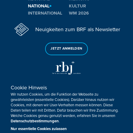
NATIONAL
KULTUR
INTERNATIONAL
WM 2026
Neuigkeiten zum BRF als Newsletter
JETZT ANMELDEN
Cookie Hinweis
Sie haben noch Fragen oder Anmerkungen?
Wir nutzen Cookies, um die Funktion der Webseite zu
KONTAKTIEREN SIE UNS!
gewährleisten (essentielle Cookies). Darüber hinaus nutzen wir
Cookies, mit denen wir User-Verhalten messen können. Diese
Daten teilen wir mit Dritten. Dafür brauchen wir Ihre Zustimmung.
Impressum
Datenschutz
Kontakt
Barrierefreiheit
Welche Cookies genau genutzt werden, erfahren Sie in unseren
Cookie-Zustimmung anpassen
Datenschutzbestimmungen
.
Nur essentielle Cookies zulassen
Design, Konzept & Programmierung:
Pixelbar
&
Pavonet