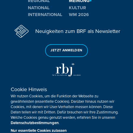
REGIONAL
MEINUNG
NATIONAL
KULTUR
INTERNATIONAL
WM 2026
Neuigkeiten zum BRF als Newsletter
JETZT ANMELDEN
Cookie Hinweis
Sie haben noch Fragen oder Anmerkungen?
Wir nutzen Cookies, um die Funktion der Webseite zu
KONTAKTIEREN SIE UNS!
gewährleisten (essentielle Cookies). Darüber hinaus nutzen wir
Cookies, mit denen wir User-Verhalten messen können. Diese
Daten teilen wir mit Dritten. Dafür brauchen wir Ihre Zustimmung.
Impressum
Datenschutz
Kontakt
Barrierefreiheit
Welche Cookies genau genutzt werden, erfahren Sie in unseren
Cookie-Zustimmung anpassen
Datenschutzbestimmungen
.
Nur essentielle Cookies zulassen
Design, Konzept & Programmierung:
Pixelbar
&
Pavonet