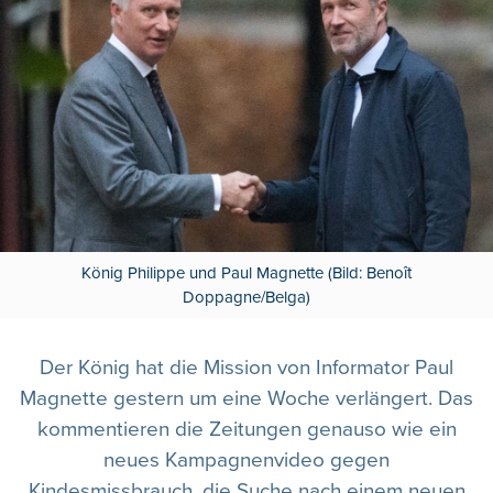
König Philippe und Paul Magnette (Bild: Benoît
Doppagne/Belga)
Der König hat die Mission von Informator Paul
Magnette gestern um eine Woche verlängert. Das
kommentieren die Zeitungen genauso wie ein
neues Kampagnenvideo gegen
Kindesmissbrauch, die Suche nach einem neuen