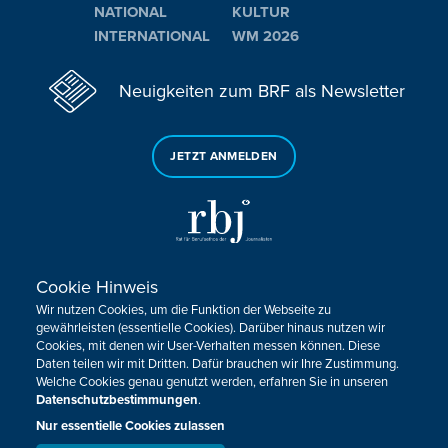
NATIONAL
KULTUR
INTERNATIONAL
WM 2026
Neuigkeiten zum BRF als Newsletter
JETZT ANMELDEN
Cookie Hinweis
Sie haben noch Fragen oder Anmerkungen?
Wir nutzen Cookies, um die Funktion der Webseite zu
KONTAKTIEREN SIE UNS!
gewährleisten (essentielle Cookies). Darüber hinaus nutzen wir
Cookies, mit denen wir User-Verhalten messen können. Diese
Daten teilen wir mit Dritten. Dafür brauchen wir Ihre Zustimmung.
Impressum
Datenschutz
Kontakt
Barrierefreiheit
Welche Cookies genau genutzt werden, erfahren Sie in unseren
Cookie-Zustimmung anpassen
Datenschutzbestimmungen
.
Nur essentielle Cookies zulassen
Design, Konzept & Programmierung:
Pixelbar
&
Pavonet