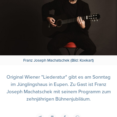
Franz Joseph Machatschek (Bild: Koekart)
Original Wiener "Liederatur" gibt es am Sonntag
im Jünglingshaus in Eupen. Zu Gast ist Franz
Joseph Machatschek mit seinem Programm zum
zehnjährigen Bühnenjubiläum.