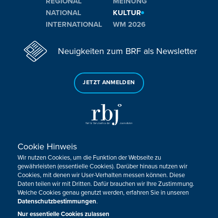
REGIONAL
MEINUNG
NATIONAL
KULTUR
INTERNATIONAL
WM 2026
Neuigkeiten zum BRF als Newsletter
JETZT ANMELDEN
Cookie Hinweis
Sie haben noch Fragen oder Anmerkungen?
Wir nutzen Cookies, um die Funktion der Webseite zu
KONTAKTIEREN SIE UNS!
gewährleisten (essentielle Cookies). Darüber hinaus nutzen wir
Cookies, mit denen wir User-Verhalten messen können. Diese
Daten teilen wir mit Dritten. Dafür brauchen wir Ihre Zustimmung.
Impressum
Datenschutz
Kontakt
Barrierefreiheit
Welche Cookies genau genutzt werden, erfahren Sie in unseren
Cookie-Zustimmung anpassen
Datenschutzbestimmungen
.
Nur essentielle Cookies zulassen
Design, Konzept & Programmierung:
Pixelbar
&
Pavonet