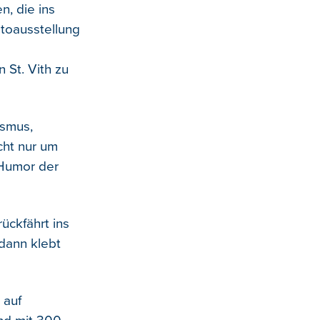
, die ins
otoausstellung
 St. Vith zu
ismus,
cht nur um
 Humor der
ückfährt ins
 dann klebt
 auf