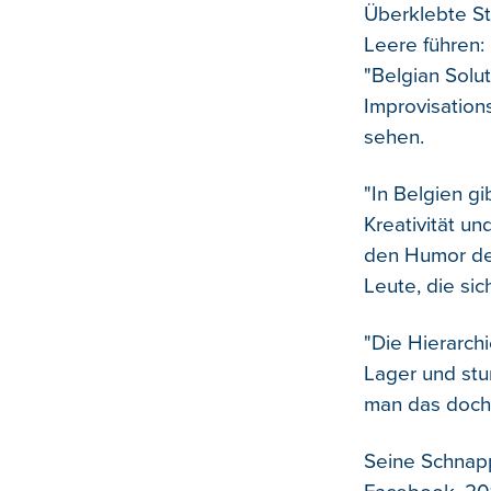
Überklebte St
Leere führen: 
"Belgian Solu
Improvisations
sehen.
"In Belgien g
Kreativität un
den Humor de
Leute, die sic
"Die Hierarch
Lager und stu
man das doch 
Seine Schnapp