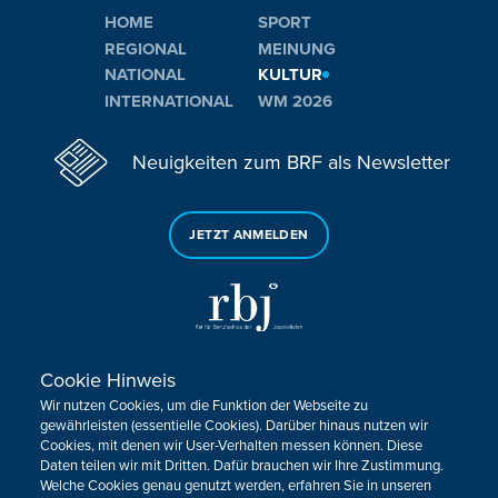
HOME
SPORT
REGIONAL
MEINUNG
NATIONAL
KULTUR
INTERNATIONAL
WM 2026
Neuigkeiten zum BRF als Newsletter
JETZT ANMELDEN
Cookie Hinweis
Sie haben noch Fragen oder Anmerkungen?
Wir nutzen Cookies, um die Funktion der Webseite zu
KONTAKTIEREN SIE UNS!
gewährleisten (essentielle Cookies). Darüber hinaus nutzen wir
Cookies, mit denen wir User-Verhalten messen können. Diese
Daten teilen wir mit Dritten. Dafür brauchen wir Ihre Zustimmung.
Impressum
Datenschutz
Kontakt
Barrierefreiheit
Welche Cookies genau genutzt werden, erfahren Sie in unseren