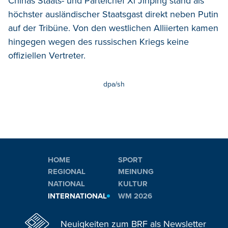
Chinas Staats- und Parteichef Xi Jinping stand als
höchster ausländischer Staatsgast direkt neben Putin
auf der Tribüne. Von den westlichen Alliierten kamen
hingegen wegen des russischen Kriegs keine
offiziellen Vertreter.
dpa/sh
HOME
SPORT
REGIONAL
MEINUNG
NATIONAL
KULTUR
INTERNATIONAL
WM 2026
Neuigkeiten zum BRF als Newsletter