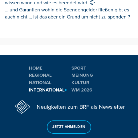
wissen wann und wie es beendet wird. 🥲
… und Garantien wohin die Spendengelder fließen gibt es
auch nicht … Ist das aber ein Grund um nicht zu spenden ?
HOME
SPORT
REGIONAL
MEINUNG
NATIONAL
KULTUR
INTERNATIONAL
WM 2026
Neuigkeiten zum BRF als Newsletter
JETZT ANMELDEN