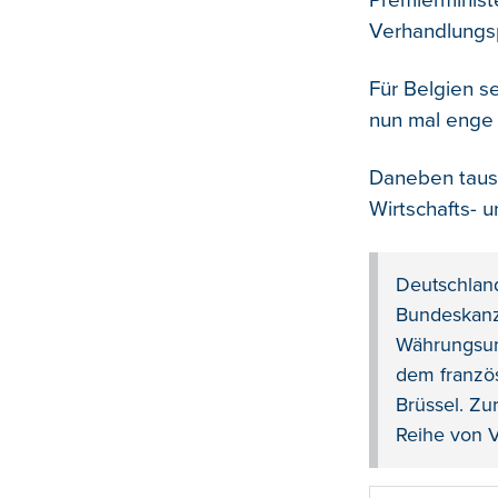
Premierministe
Verhandlungsp
Für Belgien s
nun mal enge 
Daneben tausc
Wirtschafts- 
Deutschlan
Bundeskanzl
Währungsuni
dem franzö
Brüssel. Zu
Reihe von V