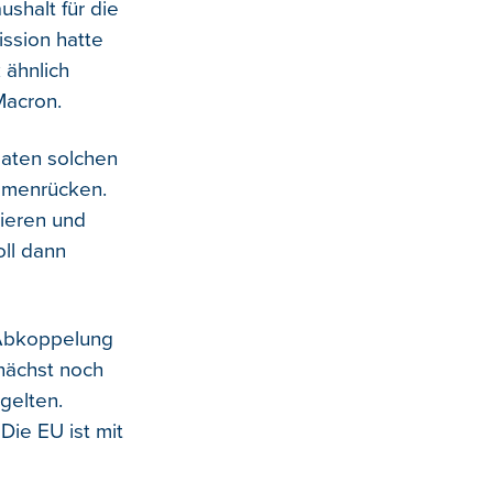
shalt für die
ssion hatte
 ähnlich
Macron.
aaten solchen
mmenrücken.
sieren und
oll dann
 Abkoppelung
unächst noch
gelten.
Die EU ist mit