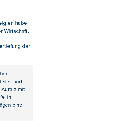
elgien habe
 Wirtschaft.
ertiefung der
chen
hafts- und
uftritt mit
el in
lägen eine