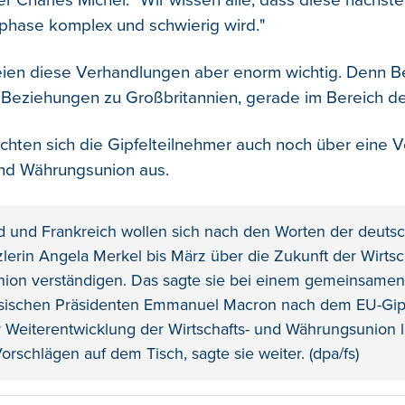
r Charles Michel. "Wir wissen alle, dass diese nächste
hase komplex und schwierig wird."
eien diese Verhandlungen aber enorm wichtig. Denn B
Beziehungen zu Großbritannien, gerade im Bereich der
hten sich die Gipfelteilnehmer auch noch über eine V
und Währungsunion aus.
d und Frankreich wollen sich nach den Worten der deuts
erin Angela Merkel bis März über die Zukunft der Wirtsc
on verständigen. Das sagte sie bei einem gemeinsamen A
sischen Präsidenten Emmanuel Macron nach dem EU-Gipf
r Weiterentwicklung der Wirtschafts- und Währungsunion 
orschlägen auf dem Tisch, sagte sie weiter. (dpa/fs)