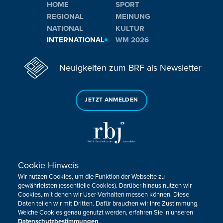
HOME
SPORT
REGIONAL
MEINUNG
NATIONAL
KULTUR
INTERNATIONAL
WM 2026
Neuigkeiten zum BRF als Newsletter
JETZT ANMELDEN
Cookie Hinweis
Sie haben noch Fragen oder Anmerkungen?
Wir nutzen Cookies, um die Funktion der Webseite zu
KONTAKTIEREN SIE UNS!
gewährleisten (essentielle Cookies). Darüber hinaus nutzen wir
Cookies, mit denen wir User-Verhalten messen können. Diese
Daten teilen wir mit Dritten. Dafür brauchen wir Ihre Zustimmung.
Impressum
Datenschutz
Kontakt
Barrierefreiheit
Welche Cookies genau genutzt werden, erfahren Sie in unseren
Cookie-Zustimmung anpassen
Datenschutzbestimmungen
.