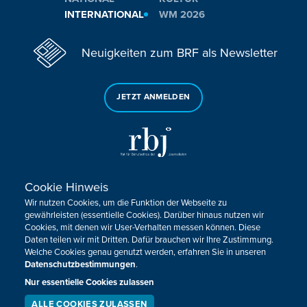
INTERNATIONAL
WM 2026
Neuigkeiten zum BRF als Newsletter
JETZT ANMELDEN
Cookie Hinweis
Sie haben noch Fragen oder Anmerkungen?
Wir nutzen Cookies, um die Funktion der Webseite zu
KONTAKTIEREN SIE UNS!
gewährleisten (essentielle Cookies). Darüber hinaus nutzen wir
Cookies, mit denen wir User-Verhalten messen können. Diese
Daten teilen wir mit Dritten. Dafür brauchen wir Ihre Zustimmung.
Impressum
Datenschutz
Kontakt
Barrierefreiheit
Welche Cookies genau genutzt werden, erfahren Sie in unseren
Cookie-Zustimmung anpassen
Datenschutzbestimmungen
.
Nur essentielle Cookies zulassen
Design, Konzept & Programmierung:
Pixelbar
&
Pavonet
ALLE COOKIES ZULASSEN