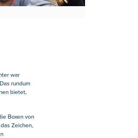
hter war
. Das rundum
nen bietet,
die Boxen von
 das Zeichen,
en