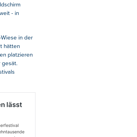
ldschirm
eit - in
r-Wiese in der
t hätten
en platzieren
 gesät.
tivals