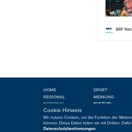
HOME
SPORT
REGIONAL
MEINUNG
NATIONAL
KULTUR
Cookie Hinweis
INTERNATIONAL
WM 2026
Wir nutzen Cookies, um die Funktion der Websei
können. Diese Daten teilen wir mit Dritten. Da
Datenschutzbestimmungen
.
Sie haben noch Fragen oder Anmerkungen?