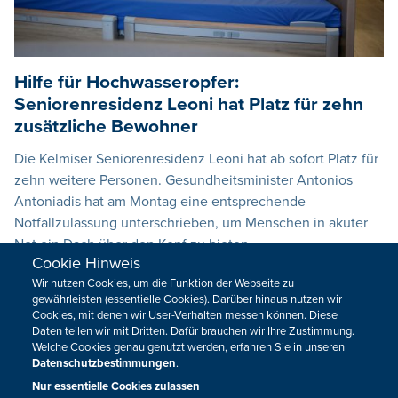
Hilfe für Hochwasseropfer:
Seniorenresidenz Leoni hat Platz für zehn
zusätzliche Bewohner
Die Kelmiser Seniorenresidenz Leoni hat ab sofort Platz für
zehn weitere Personen. Gesundheitsminister Antonios
Antoniadis hat am Montag eine entsprechende
Notfallzulassung unterschrieben, um Menschen in akuter
Not ein Dach über den Kopf zu bieten.
Cookie Hinweis
20.07.2021
12:41
Wir nutzen Cookies, um die Funktion der Webseite zu
gewährleisten (essentielle Cookies). Darüber hinaus nutzen wir
Cookies, mit denen wir User-Verhalten messen können. Diese
Daten teilen wir mit Dritten. Dafür brauchen wir Ihre Zustimmung.
Welche Cookies genau genutzt werden, erfahren Sie in unseren
Datenschutzbestimmungen
.
Nur essentielle Cookies zulassen