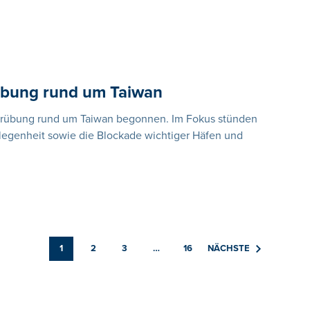
rübung rund um Taiwan
tärübung rund um Taiwan begonnen. Im Fokus stünden
rlegenheit sowie die Blockade wichtiger Häfen und
1
2
3
…
16
NÄCHSTE