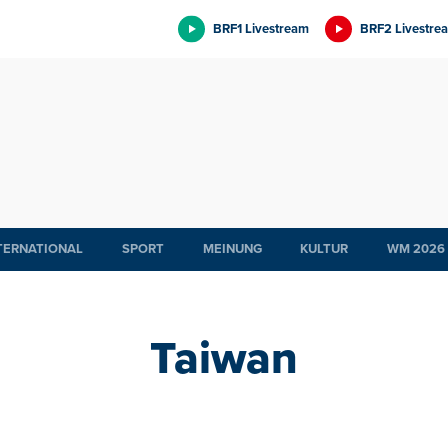
BRF1 Livestream
BRF2 Livestre
TERNATIONAL
SPORT
MEINUNG
KULTUR
WM 2026
Taiwan