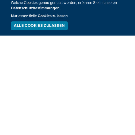
Welche Cookies genau genutzt werden, erfahren Sie in unseren
Datenschutzbestimmungen
.
Nur essentielle Cookies zulassen
ALLE COOKIES ZULASSEN
SERVICE
LIVESTREAM
PODCAST
SUCHEN
Wegen Verbreitung von Film: Sanktion
gegen Mitarbeiter der Stib
Die Brüsseler Verkehrsgesellschaft Stib hat eine Sanktion
gegen den Mitarbeiter verhängt, der in einer Metrostation
gefilmt hatte, wie eine Frau auf die Gleise gestoßen wird.
21.01.2022
16:00
VORHERIGE
NÄCHSTE