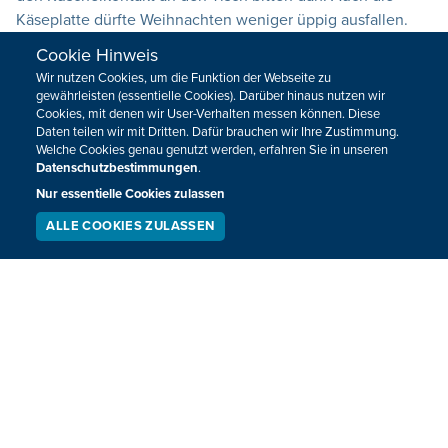
Käseplatte dürfte Weihnachten weniger üppig ausfallen.
Cookie Hinweis
15.12.2020
14:33
Wir nutzen Cookies, um die Funktion der Webseite zu
gewährleisten (essentielle Cookies). Darüber hinaus nutzen wir
Cookies, mit denen wir User-Verhalten messen können. Diese
Daten teilen wir mit Dritten. Dafür brauchen wir Ihre Zustimmung.
Welche Cookies genau genutzt werden, erfahren Sie in unseren
Datenschutzbestimmungen
.
Nur essentielle Cookies zulassen
ALLE COOKIES ZULASSEN
SERVICE
LIVESTREAM
PODCAST
SUCHEN
Alkoholisierte Autofahrerin rammt
geparktes Auto in Raeren