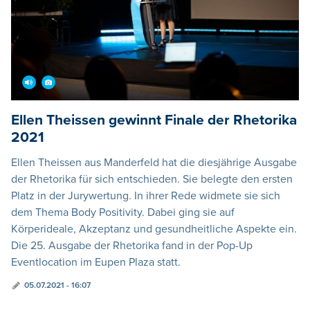
Ellen Theissen gewinnt Finale der Rhetorika
2021
Ellen Theissen aus Manderfeld hat die diesjährige Ausgabe
der Rhetorika für sich entschieden. Sie belegte den ersten
Platz in der Jurywertung. In ihrer Rede widmete sie sich
dem Thema Body Positivity. Dabei ging sie auf
Körperideale, Akzeptanz und gesundheitliche Aspekte ein.
Die 25. Ausgabe der Rhetorika fand in der Pop-Up
Eventlocation im Eupen Plaza statt.
05.07.2021 - 16:07