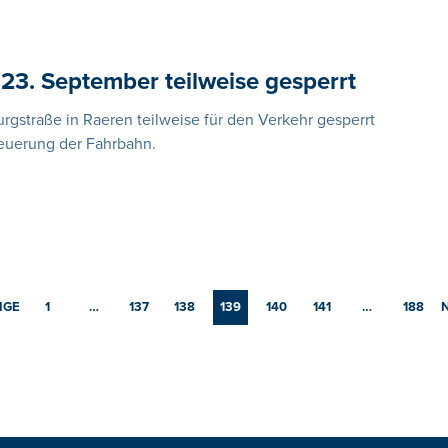
23. September teilweise gesperrt
gstraße in Raeren teilweise für den Verkehr gesperrt
neuerung der Fahrbahn.
IGE
1
…
137
138
139
140
141
…
188