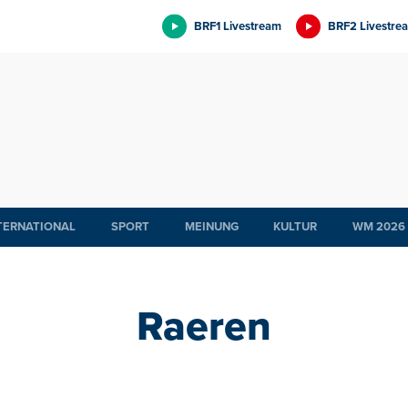
BRF1 Livestream
BRF2 Livestre
TERNATIONAL
SPORT
MEINUNG
KULTUR
WM 2026
Raeren