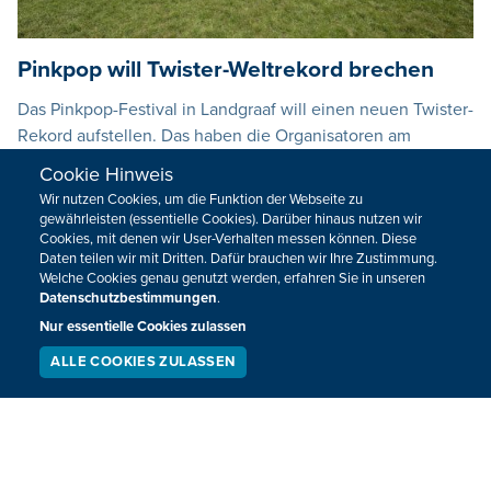
Pinkpop will Twister-Weltrekord brechen
Das Pinkpop-Festival in Landgraaf will einen neuen Twister-
Rekord aufstellen. Das haben die Organisatoren am
Donnerstag bekannt gegeben.
Cookie Hinweis
Wir nutzen Cookies, um die Funktion der Webseite zu
15.05.2025
17:34
gewährleisten (essentielle Cookies). Darüber hinaus nutzen wir
Cookies, mit denen wir User-Verhalten messen können. Diese
Daten teilen wir mit Dritten. Dafür brauchen wir Ihre Zustimmung.
Welche Cookies genau genutzt werden, erfahren Sie in unseren
Datenschutzbestimmungen
.
Nur essentielle Cookies zulassen
ALLE COOKIES ZULASSEN
SERVICE
LIVESTREAM
PODCAST
SUCHEN