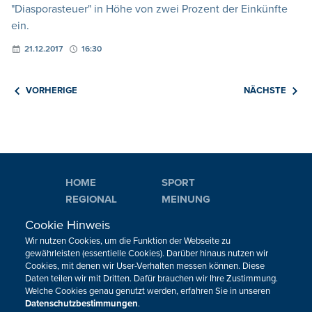
"Diasporasteuer" in Höhe von zwei Prozent der Einkünfte
ein.
21.12.2017
16:30
VORHERIGE
NÄCHSTE
HOME
SPORT
REGIONAL
MEINUNG
NATIONAL
KULTUR
Cookie Hinweis
INTERNATIONAL
WM 2026
Wir nutzen Cookies, um die Funktion der Webseite zu
gewährleisten (essentielle Cookies). Darüber hinaus nutzen wir
Cookies, mit denen wir User-Verhalten messen können. Diese
Neuigkeiten zum BRF als Newsletter
Daten teilen wir mit Dritten. Dafür brauchen wir Ihre Zustimmung.
Welche Cookies genau genutzt werden, erfahren Sie in unseren
Datenschutzbestimmungen
.