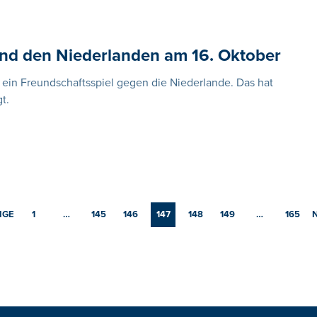
und den Niederlanden am 16. Oktober
 ein Freundschaftsspiel gegen die Niederlande. Das hat
t.
IGE
1
…
145
146
147
148
149
…
165